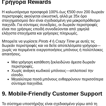
Γρήγορα Rewards
Η καλωσόρισμα προσφορά 100% έως €500 συν 200 δωρεάν
περιστροφές ακούγεται ελκυστική, αλλά με 35x όρο
στοιχηματισμού δεν είναι σχεδιασμένη για μακροπρόθεσμο
παιχνίδι. Για σύντομες συνεδρίες, οι δωρεάν περιστροφές
είναι πιο χρήσιμες επειδή συνοδεύονται από χαμηλά
ελάχιστα στοιχήματα και γρήγορες πληρωμές.
Μπορείτε να γυρίσετε
Pirots 4
ή
Crazy Time
με αυτές τις
δωρεάν περιστροφές και να δείτε αποτελέσματα γρήγορα—
χωρίς να περιμένετε ενεργοποιήσεις μπόνους ή πολύπλοκες
απαιτήσεις.
Μια γρήγορη κατάθεση ξεκλειδώνει άμεσα δωρεάν
περιστροφές.
Χωρίς ανάγκη κωδικού μπόνους—απλοποιεί την
είσοδο.
Μεγαλύτερα ποσά μπόνους ενθαρρύνουν περισσότερα
σύντομα παιχνίδια.
9. Mobile‑Friendly Customer Support
Το σύστημα υποστήριξης είναι σχεδιασμένο γύρω από τη