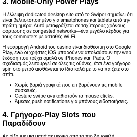
3. Mobile‑Only Power Plays
Η έλλειψη dedicated desktop site από το Swiper σημαίνει ότι
είναι βελτιστοποιημένο για smartphones και tablets από την
πρώτη ημέρα. Αυτό μεταφράζεται σε ταχύτερους χρόνους
φόρτωσης σε congested networks—ένα μεγάλο κέρδος για
τους commuters με ασταθές Wi‑Fi.
Η εφαρμογή Android του casino είναι διαθέσιμη στο Google
Play, ενώ οι χρήστες iOS μπορούν να απολαύσουν την web
έκδοση που τρέχει ομαλά σε iPhones και iPads. Ο
σχεδιασμός λειτουργεί σε όλες τις οθόνες, έτσι ένα γρήγορο
spin στο μετρό αισθάνεται το ίδιο καλά με το να παίζετε στο
σπίτι.
Χωρίς βαριά γραφικά που επιβαρύνουν τις mobile
συσκευές.
Gesture swipe αντικαθιστούν τα mouse clicks.
Άμεσες push notifications για μπόνους ειδοποιήσεις.
4. Γρήγορα‑Play Slots που
Παραδίδουν
Ας ρίξουμε μια ματιά σε μερικά από τα πιο δημοφιλή