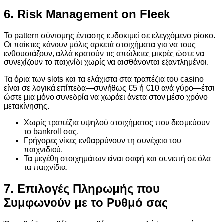
6. Risk Management on Fleek
Το pattern σύντομης έντασης ευδοκιμεί σε ελεγχόμενο ρίσκο.
Οι παίκτες κάνουν μόλις αρκετά στοιχήματα για να τους
ενθουσιάζουν, αλλά κρατούν τις απώλειες μικρές ώστε να
συνεχίζουν το παιχνίδι χωρίς να αισθάνονται εξαντλημένοι.
Τα όρια των slots και τα ελάχιστα στα τραπέζια του casino
είναι σε λογικά επίπεδα—συνήθως €5 ή €10 ανά γύρο—έτσι
ώστε μια μόνο συνεδρία να χωράει άνετα στον μέσο χρόνο
μετακίνησης.
Χωρίς τραπέζια υψηλού στοιχήματος που δεσμεύουν
το bankroll σας.
Γρήγορες νίκες ενθαρρύνουν τη συνέχεια του
παιχνιδιού.
Τα μεγέθη στοιχημάτων είναι σαφή και συνεπή σε όλα
τα παιχνίδια.
7. Επιλογές Πληρωμής που
Συμφωνούν με το Ρυθμό σας