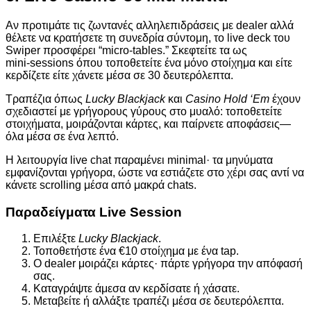
Αν προτιμάτε τις ζωντανές αλληλεπιδράσεις με dealer αλλά
θέλετε να κρατήσετε τη συνεδρία σύντομη, το live deck του
Swiper προσφέρει “micro‑tables.” Σκεφτείτε τα ως
mini‑sessions όπου τοποθετείτε ένα μόνο στοίχημα και είτε
κερδίζετε είτε χάνετε μέσα σε 30 δευτερόλεπτα.
Τραπέζια όπως
Lucky Blackjack
και
Casino Hold ‘Em
έχουν
σχεδιαστεί με γρήγορους γύρους στο μυαλό: τοποθετείτε
στοιχήματα, μοιράζονται κάρτες, και παίρνετε αποφάσεις—
όλα μέσα σε ένα λεπτό.
Η λειτουργία live chat παραμένει minimal· τα μηνύματα
εμφανίζονται γρήγορα, ώστε να εστιάζετε στο χέρι σας αντί να
κάνετε scrolling μέσα από μακρά chats.
Παραδείγματα Live Session
Επιλέξτε
Lucky Blackjack
.
Τοποθετήστε ένα €10 στοίχημα με ένα tap.
Ο dealer μοιράζει κάρτες· πάρτε γρήγορα την απόφασή
σας.
Καταγράψτε άμεσα αν κερδίσατε ή χάσατε.
Μεταβείτε ή αλλάξτε τραπέζι μέσα σε δευτερόλεπτα.