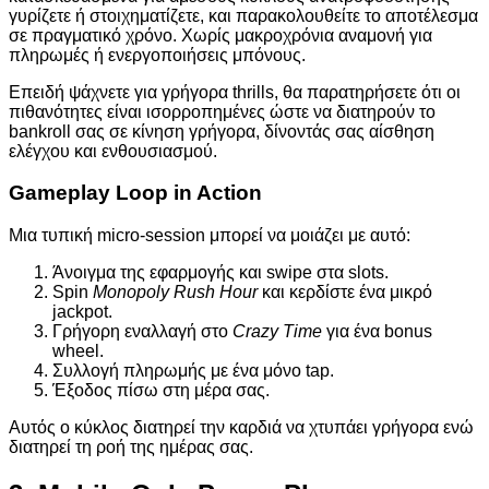
γυρίζετε ή στοιχηματίζετε, και παρακολουθείτε το αποτέλεσμα
σε πραγματικό χρόνο. Χωρίς μακροχρόνια αναμονή για
πληρωμές ή ενεργοποιήσεις μπόνους.
Επειδή ψάχνετε για γρήγορα thrills, θα παρατηρήσετε ότι οι
πιθανότητες είναι ισορροπημένες ώστε να διατηρούν το
bankroll σας σε κίνηση γρήγορα, δίνοντάς σας αίσθηση
ελέγχου και ενθουσιασμού.
Gameplay Loop in Action
Μια τυπική micro‑session μπορεί να μοιάζει με αυτό:
Άνοιγμα της εφαρμογής και swipe στα slots.
Spin
Monopoly Rush Hour
και κερδίστε ένα μικρό
jackpot.
Γρήγορη εναλλαγή στο
Crazy Time
για ένα bonus
wheel.
Συλλογή πληρωμής με ένα μόνο tap.
Έξοδος πίσω στη μέρα σας.
Αυτός ο κύκλος διατηρεί την καρδιά να χτυπάει γρήγορα ενώ
διατηρεί τη ροή της ημέρας σας.