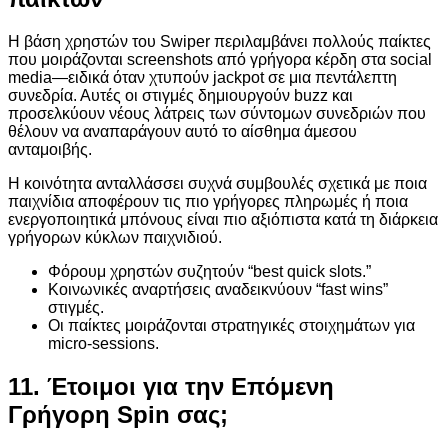
Η βάση χρηστών του Swiper περιλαμβάνει πολλούς παίκτες
που μοιράζονται screenshots από γρήγορα κέρδη στα social
media—ειδικά όταν χτυπούν jackpot σε μια πεντάλεπτη
συνεδρία. Αυτές οι στιγμές δημιουργούν buzz και
προσελκύουν νέους λάτρεις των σύντομων συνεδριών που
θέλουν να αναπαράγουν αυτό το αίσθημα άμεσου
ανταμοιβής.
Η κοινότητα ανταλλάσσει συχνά συμβουλές σχετικά με ποια
παιχνίδια αποφέρουν τις πιο γρήγορες πληρωμές ή ποια
ενεργοποιητικά μπόνους είναι πιο αξιόπιστα κατά τη διάρκεια
γρήγορων κύκλων παιχνιδιού.
Φόρουμ χρηστών συζητούν “best quick slots.”
Κοινωνικές αναρτήσεις αναδεικνύουν “fast wins”
στιγμές.
Οι παίκτες μοιράζονται στρατηγικές στοιχημάτων για
micro‑sessions.
11. Έτοιμοι για την Επόμενη
Γρήγορη Spin σας;