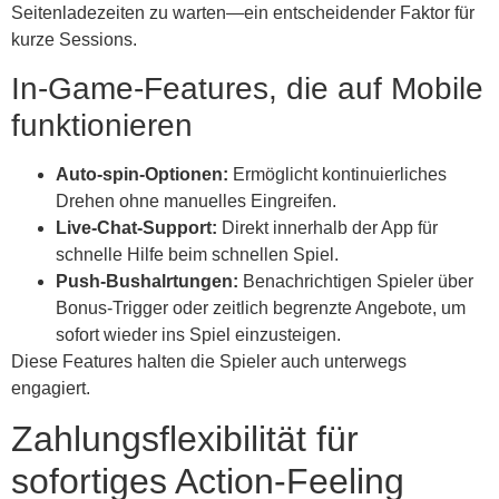
Seitenladezeiten zu warten—ein entscheidender Faktor für
kurze Sessions.
In-Game-Features, die auf Mobile
funktionieren
Auto‑spin‑Optionen:
Ermöglicht kontinuierliches
Drehen ohne manuelles Eingreifen.
Live-Chat-Support:
Direkt innerhalb der App für
schnelle Hilfe beim schnellen Spiel.
Push-Bushalrtungen:
Benachrichtigen Spieler über
Bonus-Trigger oder zeitlich begrenzte Angebote, um
sofort wieder ins Spiel einzusteigen.
Diese Features halten die Spieler auch unterwegs
engagiert.
Zahlungsflexibilität für
sofortiges Action-Feeling