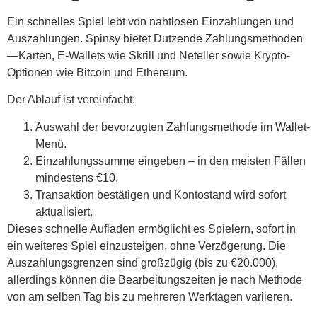
Ein schnelles Spiel lebt von nahtlosen Einzahlungen und
Auszahlungen. Spinsy bietet Dutzende Zahlungsmethoden
—Karten, E-Wallets wie Skrill und Neteller sowie Krypto-
Optionen wie Bitcoin und Ethereum.
Der Ablauf ist vereinfacht:
Auswahl der bevorzugten Zahlungsmethode im Wallet-
Menü.
Einzahlungssumme eingeben – in den meisten Fällen
mindestens €10.
Transaktion bestätigen und Kontostand wird sofort
aktualisiert.
Dieses schnelle Aufladen ermöglicht es Spielern, sofort in
ein weiteres Spiel einzusteigen, ohne Verzögerung. Die
Auszahlungsgrenzen sind großzügig (bis zu €20.000),
allerdings können die Bearbeitungszeiten je nach Methode
von am selben Tag bis zu mehreren Werktagen variieren.