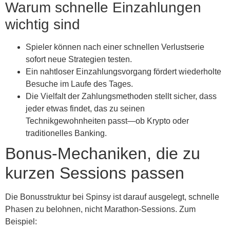
Warum schnelle Einzahlungen
wichtig sind
Spieler können nach einer schnellen Verlustserie
sofort neue Strategien testen.
Ein nahtloser Einzahlungsvorgang fördert wiederholte
Besuche im Laufe des Tages.
Die Vielfalt der Zahlungsmethoden stellt sicher, dass
jeder etwas findet, das zu seinen
Technikgewohnheiten passt—ob Krypto oder
traditionelles Banking.
Bonus-Mechaniken, die zu
kurzen Sessions passen
Die Bonusstruktur bei Spinsy ist darauf ausgelegt, schnelle
Phasen zu belohnen, nicht Marathon-Sessions. Zum
Beispiel: