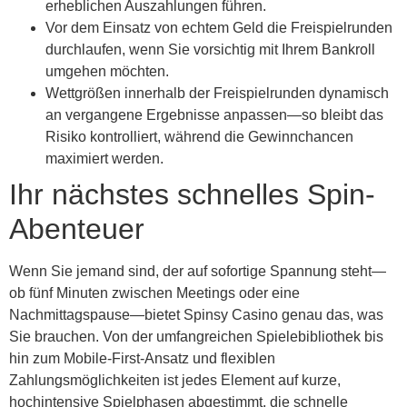
erheblichen Auszahlungen führen.
Vor dem Einsatz von echtem Geld die Freispielrunden
durchlaufen, wenn Sie vorsichtig mit Ihrem Bankroll
umgehen möchten.
Wettgrößen innerhalb der Freispielrunden dynamisch
an vergangene Ergebnisse anpassen—so bleibt das
Risiko kontrolliert, während die Gewinnchancen
maximiert werden.
Ihr nächstes schnelles Spin-
Abenteuer
Wenn Sie jemand sind, der auf sofortige Spannung steht—
ob fünf Minuten zwischen Meetings oder eine
Nachmittagspause—bietet Spinsy Casino genau das, was
Sie brauchen. Von der umfangreichen Spielebibliothek bis
hin zum Mobile-First-Ansatz und flexiblen
Zahlungsmöglichkeiten ist jedes Element auf kurze,
hochintensive Spielphasen abgestimmt, die schnelle