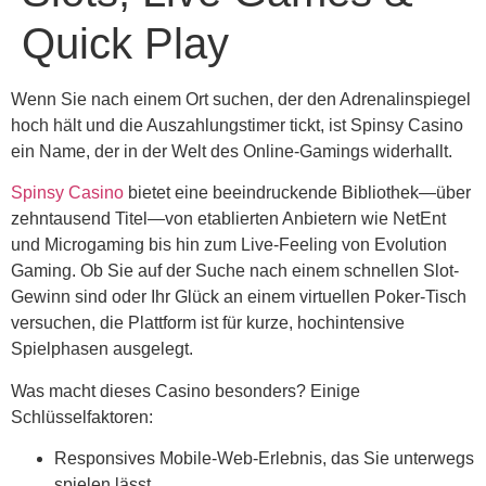
Quick Play
Wenn Sie nach einem Ort suchen, der den Adrenalinspiegel
hoch hält und die Auszahlungstimer tickt, ist Spinsy Casino
ein Name, der in der Welt des Online-Gamings widerhallt.
Spinsy Casino
bietet eine beeindruckende Bibliothek—über
zehntausend Titel—von etablierten Anbietern wie NetEnt
und Microgaming bis hin zum Live-Feeling von Evolution
Gaming. Ob Sie auf der Suche nach einem schnellen Slot-
Gewinn sind oder Ihr Glück an einem virtuellen Poker-Tisch
versuchen, die Plattform ist für kurze, hochintensive
Spielphasen ausgelegt.
Was macht dieses Casino besonders? Einige
Schlüsselfaktoren:
Responsives Mobile-Web-Erlebnis, das Sie unterwegs
spielen lässt.