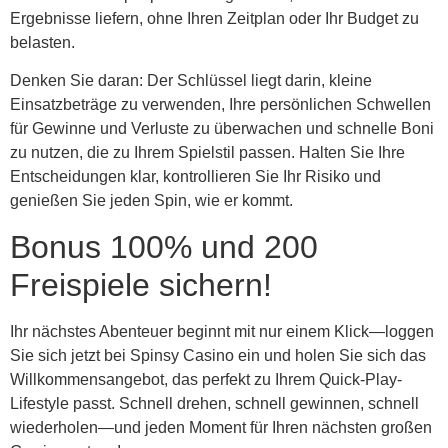
Ergebnisse liefern, ohne Ihren Zeitplan oder Ihr Budget zu
belasten.
Denken Sie daran: Der Schlüssel liegt darin, kleine
Einsatzbeträge zu verwenden, Ihre persönlichen Schwellen
für Gewinne und Verluste zu überwachen und schnelle Boni
zu nutzen, die zu Ihrem Spielstil passen. Halten Sie Ihre
Entscheidungen klar, kontrollieren Sie Ihr Risiko und
genießen Sie jeden Spin, wie er kommt.
Bonus 100% und 200
Freispiele sichern!
Ihr nächstes Abenteuer beginnt mit nur einem Klick—loggen
Sie sich jetzt bei Spinsy Casino ein und holen Sie sich das
Willkommensangebot, das perfekt zu Ihrem Quick-Play-
Lifestyle passt. Schnell drehen, schnell gewinnen, schnell
wiederholen—und jeden Moment für Ihren nächsten großen