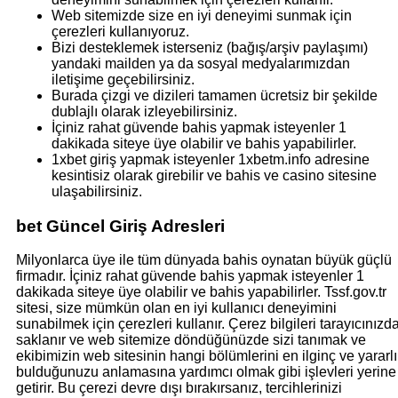
Web sitemizde size en iyi deneyimi sunmak için
çerezleri kullanıyoruz.
Bizi desteklemek isterseniz (bağış/arşiv paylaşımı)
yandaki mailden ya da sosyal medyalarımızdan
iletişime geçebilirsiniz.
Burada çizgi ve dizileri tamamen ücretsiz bir şekilde
dublajlı olarak izleyebilirsiniz.
İçiniz rahat güvende bahis yapmak isteyenler 1
dakikada siteye üye olabilir ve bahis yapabilirler.
1xbet giriş yapmak isteyenler 1xbetm.info adresine
kesintisiz olarak girebilir ve bahis ve casino sitesine
ulaşabilirsiniz.
bet Güncel Giriş Adresleri
Milyonlarca üye ile tüm dünyada bahis oynatan büyük güçlü
firmadır. İçiniz rahat güvende bahis yapmak isteyenler 1
dakikada siteye üye olabilir ve bahis yapabilirler. Tssf.gov.tr
sitesi, size mümkün olan en iyi kullanıcı deneyimini
sunabilmek için çerezleri kullanır. Çerez bilgileri tarayıcınızd
saklanır ve web sitemize döndüğünüzde sizi tanımak ve
ekibimizin web sitesinin hangi bölümlerini en ilginç ve yararlı
bulduğunuzu anlamasına yardımcı olmak gibi işlevleri yerine
getirir. Bu çerezi devre dışı bırakırsanız, tercihlerinizi