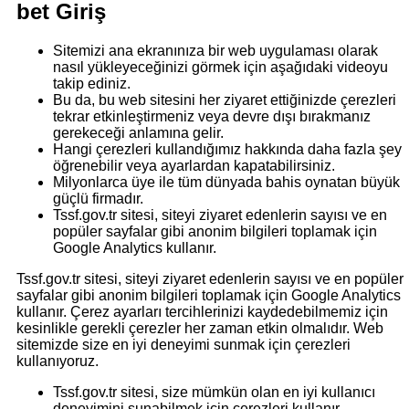
bet Giriş
Sitemizi ana ekranınıza bir web uygulaması olarak
nasıl yükleyeceğinizi görmek için aşağıdaki videoyu
takip ediniz.
Bu da, bu web sitesini her ziyaret ettiğinizde çerezleri
tekrar etkinleştirmeniz veya devre dışı bırakmanız
gerekeceği anlamına gelir.
Hangi çerezleri kullandığımız hakkında daha fazla şey
öğrenebilir veya ayarlardan kapatabilirsiniz.
Milyonlarca üye ile tüm dünyada bahis oynatan büyük
güçlü firmadır.
Tssf.gov.tr sitesi, siteyi ziyaret edenlerin sayısı ve en
popüler sayfalar gibi anonim bilgileri toplamak için
Google Analytics kullanır.
Tssf.gov.tr sitesi, siteyi ziyaret edenlerin sayısı ve en popüler
sayfalar gibi anonim bilgileri toplamak için Google Analytics
kullanır. Çerez ayarları tercihlerinizi kaydedebilmemiz için
kesinlikle gerekli çerezler her zaman etkin olmalıdır. Web
sitemizde size en iyi deneyimi sunmak için çerezleri
kullanıyoruz.
Tssf.gov.tr sitesi, size mümkün olan en iyi kullanıcı
deneyimini sunabilmek için çerezleri kullanır.