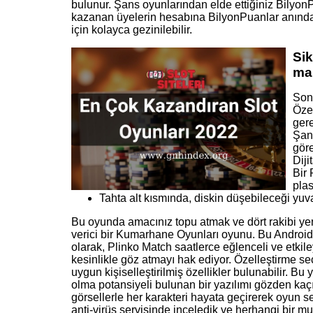
bulunur. Şans oyunlarından elde ettiğiniz Bilyon
kazanan üyelerin hesabına BilyonPuanlar anında y
için kolayca gezinilebilir.
Sik
ma
Son 
Özel
gere
Şans
göre
Diji
Bir 
plas
Tahta alt kısmında, diskin düşebileceği yuva
Bu oyunda amacınız topu atmak ve dört rakibi y
verici bir Kumarhane Oyunları oyunu. Bu Android
olarak, Plinko Match saatlerce eğlenceli ve etkil
kesinlikle göz atmayı hak ediyor. Özelleştirme seç
uygun kişiselleştirilmiş özellikler bulunabilir. 
olma potansiyeli bulunan bir yazılımı gözden kaçı
görsellerle her karakteri hayata geçirerek oyun s
anti-virüs servisinde inceledik ve herhangi bir m