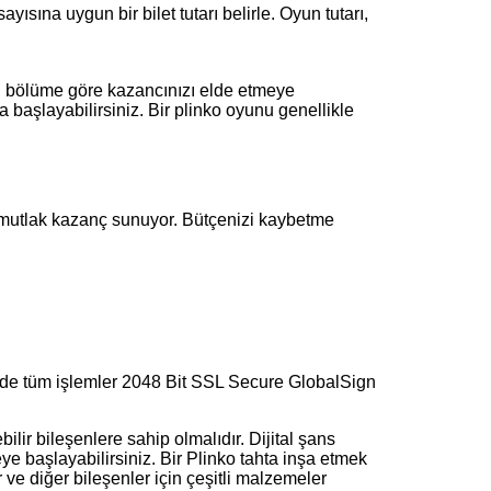
sayısına uygun bir bilet tutarı belirle. Oyun tutarı,
üğü bölüme göre kazancınızı elde etmeye
başlayabilirsiniz. Bir plinko oyunu genellikle
 mutlak kazanç sunuyor. Bütçenizi kaybetme
e'de tüm işlemler 2048 Bit SSL Secure GlobalSign
ilir bileşenlere sahip olmalıdır. Dijital şans
e başlayabilirsiniz. Bir Plinko tahta inşa etmek
 ve diğer bileşenler için çeşitli malzemeler