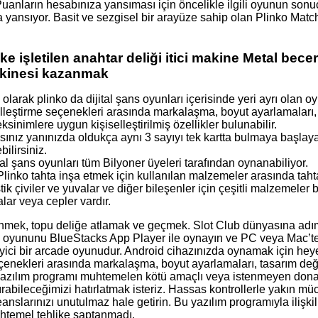
Puanların hesabınıza yansıması için öncelikle ilgili oyunun son
ansıyor. Basit ve sezgisel bir arayüze sahip olan Plinko Match
ke işletilen anahtar deliği itici makine Metal becer
kinesi kazanmak
olarak plinko da dijital şans oyunları içerisinde yeri ayrı olan o
leştirme seçenekleri arasında markalaşma, boyut ayarlamaları, tas
ksinimlere uygun kişiselleştirilmiş özellikler bulunabilir.
ınız yanınızda oldukça aynı 3 sayıyı tek kartta bulmaya başlaya
bilirsiniz.
tal şans oyunları tüm Bilyoner üyeleri tarafından oynanabiliyor.
Plinko tahta inşa etmek için kullanılan malzemeler arasında taht
tik çiviler ve yuvalar ve diğer bileşenler için çeşitli malzemeler 
lar veya cepler vardır.
enmek, topu deliğe atlamak ve geçmek. Slot Club dünyasına adı
 oyununu BlueStacks App Player ile oynayın ve PC veya Mac’te 
eyici bir arcade oyunudur. Android cihazınızda oynamak için heye
enekleri arasında markalaşma, boyut ayarlamaları, tasarım değişi
Bu yazılım programı muhtemelen kötü amaçlı veya istenmeyen donan
rabileceğimizi hatırlatmak isteriz. Hassas kontrollerle yakın m
eanslarınızı unutulmaz hale getirin. Bu yazılım programıyla iliş
uhtemel tehlike saptanmadı.