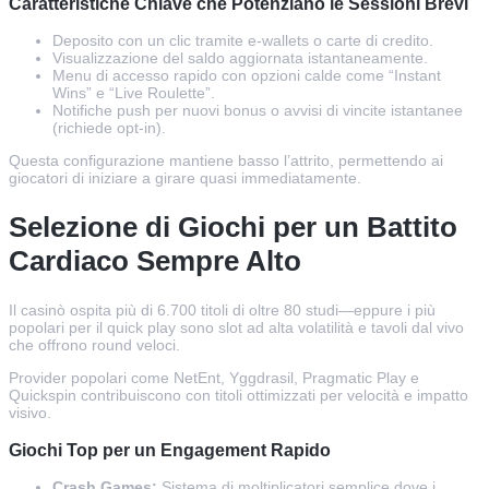
Caratteristiche Chiave che Potenziano le Sessioni Brevi
Deposito con un clic tramite e-wallets o carte di credito.
Visualizzazione del saldo aggiornata istantaneamente.
Menu di accesso rapido con opzioni calde come “Instant
Wins” e “Live Roulette”.
Notifiche push per nuovi bonus o avvisi di vincite istantanee
(richiede opt-in).
Questa configurazione mantiene basso l’attrito, permettendo ai
giocatori di iniziare a girare quasi immediatamente.
Selezione di Giochi per un Battito
Cardiaco Sempre Alto
Il casinò ospita più di 6.700 titoli di oltre 80 studi—eppure i più
popolari per il quick play sono slot ad alta volatilità e tavoli dal vivo
che offrono round veloci.
Provider popolari come NetEnt, Yggdrasil, Pragmatic Play e
Quickspin contribuiscono con titoli ottimizzati per velocità e impatto
visivo.
Giochi Top per un Engagement Rapido
Crash Games:
Sistema di moltiplicatori semplice dove i