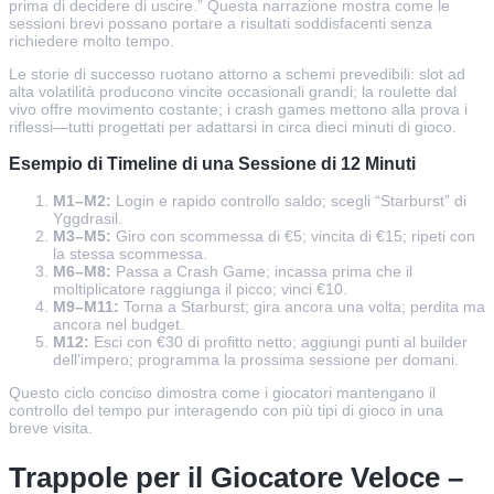
prima di decidere di uscire.” Questa narrazione mostra come le
sessioni brevi possano portare a risultati soddisfacenti senza
richiedere molto tempo.
Le storie di successo ruotano attorno a schemi prevedibili: slot ad
alta volatilità producono vincite occasionali grandi; la roulette dal
vivo offre movimento costante; i crash games mettono alla prova i
riflessi—tutti progettati per adattarsi in circa dieci minuti di gioco.
Esempio di Timeline di una Sessione di 12 Minuti
M1–M2:
Login e rapido controllo saldo; scegli “Starburst” di
Yggdrasil.
M3–M5:
Giro con scommessa di €5; vincita di €15; ripeti con
la stessa scommessa.
M6–M8:
Passa a Crash Game; incassa prima che il
moltiplicatore raggiunga il picco; vinci €10.
M9–M11:
Torna a Starburst; gira ancora una volta; perdita ma
ancora nel budget.
M12:
Esci con €30 di profitto netto; aggiungi punti al builder
dell’impero; programma la prossima sessione per domani.
Questo ciclo conciso dimostra come i giocatori mantengano il
controllo del tempo pur interagendo con più tipi di gioco in una
breve visita.
Trappole per il Giocatore Veloce –