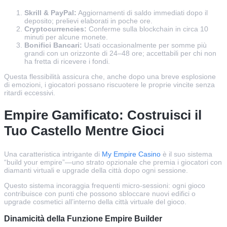
Skrill & PayPal:
Aggiornamenti di saldo immediati dopo il
deposito; prelievi elaborati in poche ore.
Cryptocurrencies:
Conferme sulla blockchain in circa 10
minuti per alcune monete.
Bonifici Bancari:
Usati occasionalmente per somme più
grandi con un orizzonte di 24–48 ore; accettabili per chi non
ha fretta di ricevere i fondi.
Questa flessibilità assicura che, anche dopo una breve esplosione
di emozioni, i giocatori possano riscuotere le proprie vincite senza
ritardi eccessivi.
Empire Gamificato: Costruisci il
Tuo Castello Mentre Gioci
Una caratteristica intrigante di
My Empire Casino
è il suo sistema
“build your empire”—uno strato opzionale che premia i giocatori con
diamanti virtuali e upgrade della città dopo ogni sessione.
Questo sistema incoraggia frequenti micro‑sessioni: ogni gioco
contribuisce con punti che possono sbloccare nuovi edifici o
upgrade cosmetici all’interno della città virtuale del gioco.
Dinamicità della Funzione Empire Builder