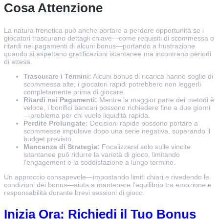
Cosa Attenzione
La natura frenetica può anche portare a perdere opportunità se i
giocatori trascurano dettagli chiave—come requisiti di scommessa o
ritardi nei pagamenti di alcuni bonus—portando a frustrazione
quando si aspettano gratificazioni istantanee ma incontrano periodi
di attesa.
Trascurare i Termini:
Alcuni bonus di ricarica hanno soglie di
scommessa alte; i giocatori rapidi potrebbero non leggerli
completamente prima di giocare.
Ritardi nei Pagamenti:
Mentre la maggior parte dei metodi è
veloce, i bonifici bancari possono richiedere fino a due giorni
—problema per chi vuole liquidità rapida.
Perdite Prolungate:
Decisioni rapide possono portare a
scommesse impulsive dopo una serie negativa, superando il
budget previsto.
Mancanza di Strategia:
Focalizzarsi solo sulle vincite
istantanee può ridurre la varietà di gioco, limitando
l’engagement e la soddisfazione a lungo termine.
Un approccio consapevole—impostando limiti chiari e rivedendo le
condizioni dei bonus—aiuta a mantenere l’equilibrio tra emozione e
responsabilità durante brevi sessioni di gioco.
Inizia Ora: Richiedi il Tuo Bonus