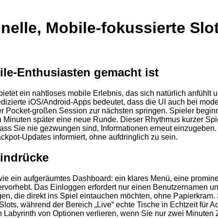
elle, Mobile‑fokussierte Slot
le‑Enthusiasten gemacht ist
etet ein nahtloses mobile Erlebnis, das sich natürlich anfühlt 
izierte iOS/Android‑Apps bedeutet, dass die UI auch bei mode
er Pocket‑großen Session zur nächsten springen. Spieler begin
n Minuten später eine neue Runde. Dieser Rhythmus kurzer Spi
 sodass Sie nie gezwungen sind, Informationen erneut einzugebe
kpot‑Updates informiert, ohne aufdringlich zu sein.
Eindrücke
 wie ein aufgeräumtes Dashboard: ein klares Menü, eine promine
rvorhebt. Das Einloggen erfordert nur einen Benutzernamen und
gen, die direkt ins Spiel eintauchen möchten, ohne Papierkram. 
 Slots, während der Bereich „Live“ echte Tische in Echtzeit für Ac
en Labyrinth von Optionen verlieren, wenn Sie nur zwei Minuten