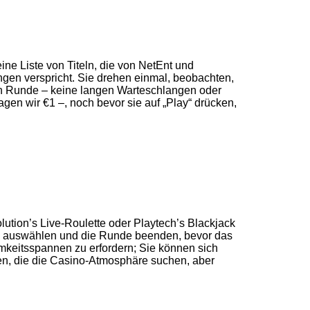
ine Liste von Titeln, die von NetEnt und
ngen verspricht. Sie drehen einmal, beobachten,
ten Runde – keine langen Warteschlangen oder
agen wir €1 –, noch bevor sie auf „Play“ drücken,
lution’s Live‑Roulette oder Playtech’s Blackjack
ch auswählen und die Runde beenden, bevor das
mkeitsspannen zu erfordern; Sie können sich
gen, die die Casino‑Atmosphäre suchen, aber