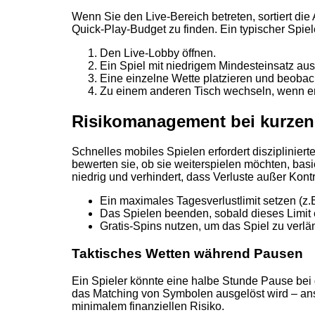
Wenn Sie den Live‑Bereich betreten, sortiert die
Quick‑Play‑Budget zu finden. Ein typischer Spiel
Den Live‑Lobby öffnen.
Ein Spiel mit niedrigem Mindesteinsatz aus
Eine einzelne Wette platzieren und beobach
Zu einem anderen Tisch wechseln, wenn er 
Risikomanagement bei kurzen
Schnelles mobiles Spielen erfordert disziplinie
bewerten sie, ob sie weiterspielen möchten, bas
niedrig und verhindert, dass Verluste außer Kont
Ein maximales Tagesverlustlimit setzen (z.B
Das Spielen beenden, sobald dieses Limit e
Gratis‑Spins nutzen, um das Spiel zu verlä
Taktisches Wetten während Pausen
Ein Spieler könnte eine halbe Stunde Pause bei d
das Matching von Symbolen ausgelöst wird – ansta
minimalem finanziellen Risiko.