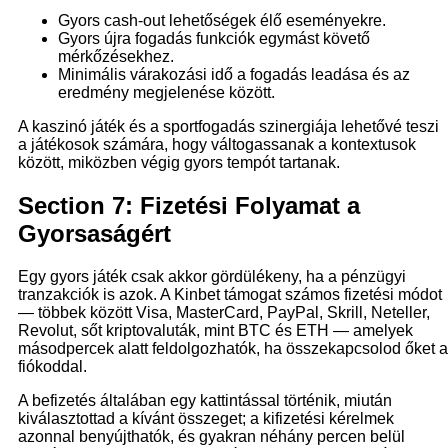
Gyors cash-out lehetőségek élő eseményekre.
Gyors újra fogadás funkciók egymást követő
mérkőzésekhez.
Minimális várakozási idő a fogadás leadása és az
eredmény megjelenése között.
A kaszinó játék és a sportfogadás szinergiája lehetővé teszi
a játékosok számára, hogy váltogassanak a kontextusok
között, miközben végig gyors tempót tartanak.
Section 7: Fizetési Folyamat a
Gyorsaságért
Egy gyors játék csak akkor gördülékeny, ha a pénzügyi
tranzakciók is azok. A Kinbet támogat számos fizetési módot
— többek között Visa, MasterCard, PayPal, Skrill, Neteller,
Revolut, sőt kriptovaluták, mint BTC és ETH — amelyek
másodpercek alatt feldolgozhatók, ha összekapcsolod őket a
fiókoddal.
A befizetés általában egy kattintással történik, miután
kiválasztottad a kívánt összeget; a kifizetési kérelmek
azonnal benyújthatók, és gyakran néhány percen belül