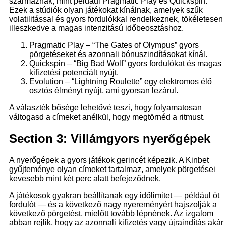
származnak, mint például Pragmatic Play és Quickspin.
Ezek a stúdiók olyan játékokat kínálnak, amelyek szűk
volatilitással és gyors fordulókkal rendelkeznek, tökéletesen
illeszkedve a magas intenzitású időbeosztáshoz.
Pragmatic Play – “The Gates of Olympus” gyors
pörgetéseket és azonnali bónuszindításokat kínál.
Quickspin – “Big Bad Wolf” gyors fordulókat és magas
kifizetési potenciált nyújt.
Evolution – “Lightning Roulette” egy elektromos élő
osztós élményt nyújt, ami gyorsan lezárul.
A választék bősége lehetővé teszi, hogy folyamatosan
váltogasd a címeket anélkül, hogy megtörnéd a ritmust.
Section 3: Villámgyors nyerőgépek
A nyerőgépek a gyors játékok gerincét képezik. A Kinbet
gyűjteménye olyan címeket tartalmaz, amelyek pörgetései
kevesebb mint két perc alatt befejeződnek.
A játékosok gyakran beállítanak egy időlimitet — például öt
fordulót — és a következő nagy nyereményért hajszolják a
következő pörgetést, mielőtt tovább lépnének. Az izgalom
abban rejlik, hogy az azonnali kifizetés vagy újraindítás akár