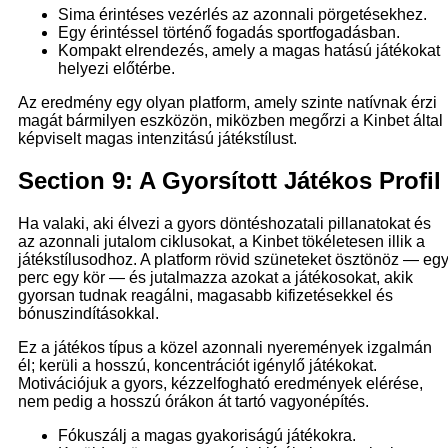
Sima érintéses vezérlés az azonnali pörgetésekhez.
Egy érintéssel történő fogadás sportfogadásban.
Kompakt elrendezés, amely a magas hatású játékokat
helyezi előtérbe.
Az eredmény egy olyan platform, amely szinte natívnak érzi
magát bármilyen eszközön, miközben megőrzi a Kinbet által
képviselt magas intenzitású játékstílust.
Section 9: A Gyorsított Játékos Profil
Ha valaki, aki élvezi a gyors döntéshozatali pillanatokat és
az azonnali jutalom ciklusokat, a Kinbet tökéletesen illik a
játékstílusodhoz. A platform rövid szüneteket ösztönöz — eg
perc egy kör — és jutalmazza azokat a játékosokat, akik
gyorsan tudnak reagálni, magasabb kifizetésekkel és
bónuszindításokkal.
Ez a játékos típus a közel azonnali nyeremények izgalmán
él; kerüli a hosszú, koncentrációt igénylő játékokat.
Motivációjuk a gyors, kézzelfogható eredmények elérése,
nem pedig a hosszú órákon át tartó vagyonépítés.
Fókuszálj a magas gyakoriságú játékokra.