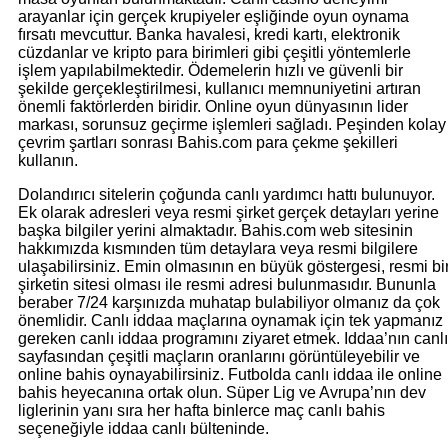
arayanlar için gerçek krupiyeler eşliğinde oyun oynama
fırsatı mevcuttur. Banka havalesi, kredi kartı, elektronik
cüzdanlar ve kripto para birimleri gibi çeşitli yöntemlerle
işlem yapılabilmektedir. Ödemelerin hızlı ve güvenli bir
şekilde gerçekleştirilmesi, kullanıcı memnuniyetini artıran
önemli faktörlerden biridir. Online oyun dünyasının lider
markası, sorunsuz geçirme işlemleri sağladı. Peşinden kolay
çevrim şartları sonrası Bahis.com para çekme şekilleri
kullanın.
Dolandırıcı sitelerin çoğunda canlı yardımcı hattı bulunuyor.
Ek olarak adresleri veya resmi şirket gerçek detayları yerine
başka bilgiler yerini almaktadır. Bahis.com web sitesinin
hakkımızda kısmınden tüm detaylara veya resmi bilgilere
ulaşabilirsiniz. Emin olmasının en büyük göstergesi, resmi bi
şirketin sitesi olması ile resmi adresi bulunmasıdır. Bununla
beraber 7/24 karşınızda muhatap bulabiliyor olmanız da çok
önemlidir. Canlı iddaa maçlarına oynamak için tek yapmanız
gereken canlı iddaa programını ziyaret etmek. Iddaa’nın canlı
sayfasından çeşitli maçların oranlarını görüntüleyebilir ve
online bahis oynayabilirsiniz. Futbolda canlı iddaa ile online
bahis heyecanına ortak olun. Süper Lig ve Avrupa’nın dev
liglerinin yanı sıra her hafta binlerce maç canlı bahis
seçeneğiyle iddaa canlı bülteninde.