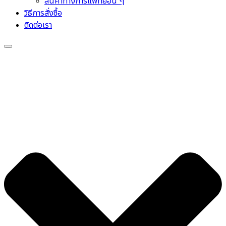
สินค้าทางการแพทย์อื่น ๆ
วิธีการสั่งซื้อ
ติดต่อเรา