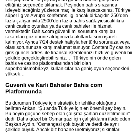
ettiğiniz seçeneğe tıklamak. Peşinden bahis sırasında
izleyebileceğiniz yüzlerce maç ile karşılaşacaksınız. Türkiye
süper lig ve Avrupa konferans ligi ancak birkaçıdır. 250’den
fazla çalışanııyla 2500’den fazla bahis sağlayıcsıcaklıkna
canlı casino oyunları ya da canlı bahisler ile hizmet
vermektedir. Bahis.com güvenli mi sorusuna karşı bu
rakamları göz önüne aldığımızda akıllarda soru işareti
kalmıyor. Ayrıca 7/24 destek hattıyla her türlü sorunuza veya
olası sorununuza karşı malumat sunuyor. Content By casino
giriş güncel adresi ile finansal işlemlerinizi hızlı ve güvenli bi
şekilde gerçekleştirebilirsiniz…. Türkiye’nin önde gelen
bahis ve casino platformlarından biri olan
superbahismobil.xyz, kullanıcılarına geniş oyun seçenekleri,
yüksek…
Guvenli ve Karli Bahisler Bahis com
Platformunda
Bu durumun Türkiye için stratejik bir tehlike olduğunu
belirten Arıkan, “Şu anda Türkiye için en önemli şey beyin.
Bu beyin göçüne sebep olan çalışma şartları düzeltilmelidir”
dedi. Daha güzel bir Osmangazi için çalıştıklarını ifade eden
Başkan Aydın, “Osmangazi çok büyük ve derdi de aynı
şekilde büyük. Ancak biz bahane üretmiyoruz; sıkıntıları