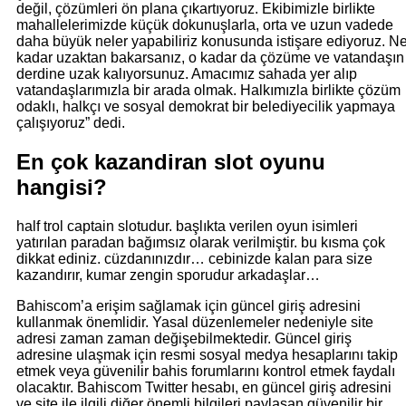
değil, çözümleri ön plana çıkartıyoruz. Ekibimizle birlikte
mahallelerimizde küçük dokunuşlarla, orta ve uzun vadede
daha büyük neler yapabiliriz konusunda istişare ediyoruz. N
kadar uzaktan bakarsanız, o kadar da çözüme ve vatandaşın
derdine uzak kalıyorsunuz. Amacımız sahada yer alıp
vatandaşlarımızla bir arada olmak. Halkımızla birlikte çözüm
odaklı, halkçı ve sosyal demokrat bir belediyecilik yapmaya
çalışıyoruz” dedi.
En çok kazandiran slot oyunu
hangisi?
half trol captain slotudur. başlıkta verilen oyun isimleri
yatırılan paradan bağımsız olarak verilmiştir. bu kısma çok
dikkat ediniz. cüzdanınızdır… cebinizde kalan para size
kazandırır, kumar zengin sporudur arkadaşlar…
Bahiscom’a erişim sağlamak için güncel giriş adresini
kullanmak önemlidir. Yasal düzenlemeler nedeniyle site
adresi zaman zaman değişebilmektedir. Güncel giriş
adresine ulaşmak için resmi sosyal medya hesaplarını takip
etmek veya güvenilir bahis forumlarını kontrol etmek faydalı
olacaktır. Bahiscom Twitter hesabı, en güncel giriş adresini
ve site ile ilgili diğer önemli bilgileri paylaşan güvenilir bir