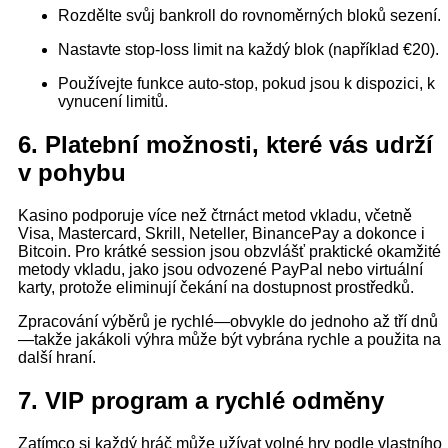
Rozdělte svůj bankroll do rovnoměrných bloků sezení.
Nastavte stop-loss limit na každý blok (například €20).
Používejte funkce auto‑stop, pokud jsou k dispozici, k
vynucení limitů.
6. Platební možnosti, které vás udrží
v pohybu
Kasino podporuje více než čtrnáct metod vkladu, včetně
Visa, Mastercard, Skrill, Neteller, BinancePay a dokonce i
Bitcoin. Pro krátké session jsou obzvlášť praktické okamžité
metody vkladu, jako jsou odvozené PayPal nebo virtuální
karty, protože eliminují čekání na dostupnost prostředků.
Zpracování výběrů je rychlé—obvykle do jednoho až tří dnů
—takže jakákoli výhra může být vybrána rychle a použita na
další hraní.
7. VIP program a rychlé odměny
Zatímco si každý hráč může užívat volné hry podle vlastního