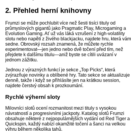
2. Přehled herní knihovny
Frumzi se může pochlubit více než šesti tisíci tituly od
průmyslových gigantů jako Pragmatic Play, Microgaming a
Evolution Gaming. Ať už vás láká vzrušení z high-volatility
slotu nebo napětí z živého blackjacku, najdete hru, která vám
sedne. Obrovský rozsah znamená, že můžete rychle
experimentovat—jen jedno nebo dvě točení před tím, než
přejdete k dalšímu titulu—aniž byste se cítili uvázaní v
jednom zážitku.
Jednou z výrazných funkcí je sekce „Top Picks“, která
zvýrazňuje novinky a oblíbené hry. Tato sekce se aktualizuje
denně, takže i když se přihlásíte jen na krátkou session,
najdete čerstvý obsah k prozkoumání.
Rychlé výherní sloty
Milovníci slotů ocení rozmanitost mezi tituly s vysokou
návratností a progresivními jackpoty. Katalog slotů Frumzi
obsahuje některé z nejpopulárnějších vydání od Red Tiger a
Quickspin, každý nabízí okamžité točení a šanci na velkou
výhru během několika tahů.