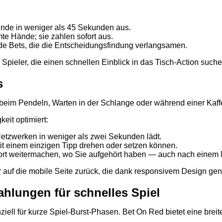
unde in weniger als 45 Sekunden aus.
te Hände; sie zahlen sofort aus.
de Bets, die die Entscheidungsfindung verlangsamen.
Spieler, die einen schnellen Einblick in das Tisch‑Action such
s
beim Pendeln, Warten in der Schlange oder während einer Kaf
eit optimiert:
Netzwerken in weniger als zwei Sekunden lädt.
mit einem einzigen Tipp drehen oder setzen können.
rt weitermachen, wo Sie aufgehört haben — auch nach einem N
 auf die mobile Seite zurück, die dank responsivem Design gena
ahlungen für schnelles Spiel
iell für kurze Spiel‑Burst‑Phasen. Bet On Red bietet eine brei