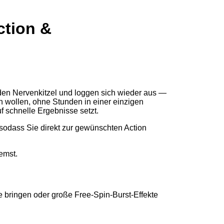
ction &
 den Nervenkitzel und loggen sich wieder aus —
en wollen, ohne Stunden in einer einzigen
f schnelle Ergebnisse setzt.
t, sodass Sie direkt zur gewünschten Action
emst.
e bringen oder große Free‑Spin‑Burst‑Effekte