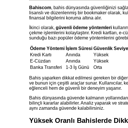
Bahiscom
, bahis dünyasında güvenliğinizi sağlama
lisanslı ve düzenlenmiş bir bookmaker olarak, kull
finansal bilgilerini koruma altına alır.
İkinci olarak,
güvenli ödeme yöntemleri
kullanma
çekme işlemlerini kolaylaştırır. Kredi kartları, e
sunduğu bazı popüler ödeme yöntemlerini görebil
Ödeme Yöntemi
İşlem Süresi
Güvenlik Seviye
Kredi Kartı
Anında
Yüksek
E-Cüzdan
Anında
Yüksek
Banka Transferi
1-3 İş Günü
Orta
Bahis yaparken dikkat edilmesi gereken bir diğe
ve bunun için çeşitli araçlar sunar. Kullanıcılar, k
eğlenceli hem de güvenli bir deneyim yaşanır.
Bahis dünyasında güvende kalmanın yollarından 
bilinçli kararlar alabilirler. Analiz yaparak ve s
aynı zamanda güvende kalabilirsiniz.
Yüksek Oranlı Bahislerde Dikk