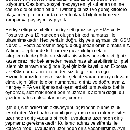
istiyorum. Casibom, sosyal medyayı en iyi kullanan online
casino sitelerinden biridir. Twitter gibi hızlı ve geniş kitlelere
ulaşabilen platformlarda düzenli olarak bilgilendirme ve
kampanya paylaşımı yapıyorlar.
Hediye ettiğiniz biletler, hediye ettiğiniz kişiye SMS ve E-
Posta yoluyla 10 haneden oluşan bir kod numarası ile
ulaştırılmaktadır. Hediyenizin doğru kişiye ulaşması için GS
No ve E-Posta adresinin doğru olduğundan emin olmalısınız.
Yatırım taleplerinde ki hızını ve güvenilirliği çekim
taleplerinde de gösteren Mostbahis adresinde elde ettiğiniz
kazancınızı hiç beklemeden hesabınıza aktarabilirsiniz. İptal
işleminiz tamamlandığında üyeliğinizde kayıtlı olan E-posta
ve GSM numaranız üzerinden sizi bilgilendireceğiz.
Hizmetlerimizden kesintisiz bir şekilde yararlanmaya devam
etmek için lütfen telefon numaranızı giriniz ve doğrulayınız.
Her şey FIFA ve diğer sanal oyunlardaki turnuvalara bahis
oynamak, slot makineleri benim uzmanlık alanım değil, bu
yüzden bahis dükkanlarını seçiyorum.
İşte bu, site adresinin aktivasyonu açısından olumsuzluk
teşkil eder. Most bahis mobil giriş yapmak için internet sitesi
üzerinden giriş yapar gibi mobil uygulama üzerinden giriş
yapmanız gerekmektedir. Kullanıcı adınız ve şifreniz ile
kolayca mobil uygulama üzerinden giriş yapabilirsiniz. Aynı