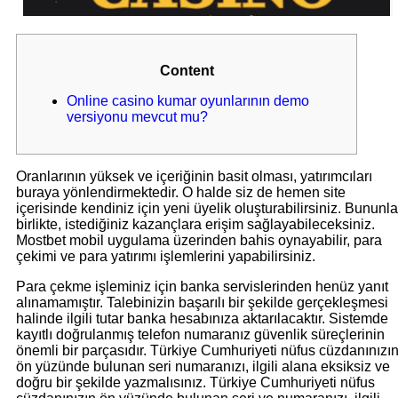
Content
Online casino kumar oyunlarının demo
versiyonu mevcut mu?
Oranlarının yüksek ve içeriğinin basit olması, yatırımcıları
buraya yönlendirmektedir. O halde siz de hemen site
içerisinde kendiniz için yeni üyelik oluşturabilirsiniz. Bununla
birlikte, istediğiniz kazançlara erişim sağlayabileceksiniz.
Mostbet mobil uygulama üzerinden bahis oynayabilir, para
çekimi ve para yatırımı işlemlerini yapabilirsiniz.
Para çekme işleminiz için banka servislerinden henüz yanıt
alınamamıştır. Talebinizin başarılı bir şekilde gerçekleşmesi
halinde ilgili tutar banka hesabınıza aktarılacaktır. Sistemde
kayıtlı doğrulanmış telefon numaranız güvenlik süreçlerinin
önemli bir parçasıdır. Türkiye Cumhuriyeti nüfus cüzdanınızı
ön yüzünde bulunan seri numaranızı, ilgili alana eksiksiz ve
doğru bir şekilde yazmalısınız. Türkiye Cumhuriyeti nüfus