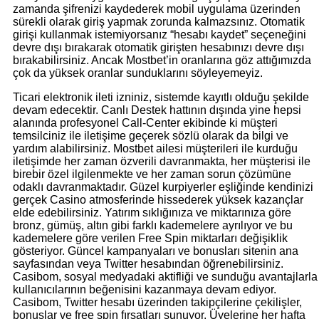
zamanda şifrenizi kaydederek mobil uygulama üzerinden
sürekli olarak giriş yapmak zorunda kalmazsınız. Otomatik
girişi kullanmak istemiyorsanız “hesabı kaydet” seçeneğini
devre dışı bırakarak otomatik girişten hesabınızı devre dışı
bırakabilirsiniz. Ancak Mostbet’in oranlarına göz attığımızda
çok da yüksek oranlar sunduklarını söyleyemeyiz.
Ticari elektronik ileti izniniz, sistemde kayıtlı olduğu şekilde
devam edecektir. Canlı Destek hattının dışında yine hepsi
alanında profesyonel Call-Center ekibinde ki müşteri
temsilciniz ile iletişime geçerek sözlü olarak da bilgi ve
yardım alabilirsiniz. Mostbet ailesi müşterileri ile kurduğu
iletişimde her zaman özverili davranmakta, her müşterisi ile
birebir özel ilgilenmekte ve her zaman sorun çözümüne
odaklı davranmaktadır. Güzel kurpiyerler eşliğinde kendinizi
gerçek Casino atmosferinde hissederek yüksek kazançlar
elde edebilirsiniz. Yatırım sıklığınıza ve miktarınıza göre
bronz, gümüş, altın gibi farklı kademelere ayrılıyor ve bu
kademelere göre verilen Free Spin miktarları değişiklik
gösteriyor. Güncel kampanyaları ve bonusları sitenin ana
sayfasından veya Twitter hesabından öğrenebilirsiniz.
Casibom, sosyal medyadaki aktifliği ve sunduğu avantajlarla
kullanıcılarının beğenisini kazanmaya devam ediyor.
Casibom, Twitter hesabı üzerinden takipçilerine çekilişler,
bonuslar ve free spin fırsatları sunuyor. Üyelerine her hafta