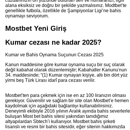
cüzdanınızın ön yüzünde bulunan seri ve numaranızı, ilgili
alana eksiksiz ve doğru bir şekilde yazmalısınız. Modtbet’te
genellikle futbola, özellikle de Şampiyonlar Ligi’ne bahis
oynamayı seviyorum.
Mostbet Yeni Giriş
Kumar cezası ne kadar 2025?
Kumar ve Bahis Oynama Suçunun Cezası 2025
Kanun maddesine göre kumar oynama suçu bir suç olarak
değil kabahat olarak düzenlemiştir; Kabahatler Kanunu'nun
34. maddesinde; “(1) Kumar oynayan kişiye, altı bin dört yüz
yirmi beş Türk Lirası idarî para cezası verilir.
Mostbet’ten para çekmek için ise en az 100 liranızın olması
gerekiyor. Güvenilir ve sağlam bir site olan Mostbet’e hemen
kaydolmak için aşağıdaki bağlantıyı kullanabilirsiniz.
Deneyimli ekibiyle 2016 yılının Aralık ayında bahis severlerle
buluşan Most bet bahis sitesi yakından tanıdığımız
altyapılardan Sbtech’i kullanıyor. Mostbet bahis şirketi
lisanslı ve resmi bir bahis sitesidir, eğer sitenin hakkımızda