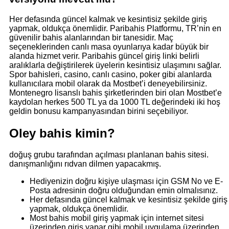
Her defasında güncel kalmak ve kesintisiz şekilde giriş
yapmak, oldukça önemlidir. Paribahis Platformu, TR’nin en
güvenilir bahis alanlarından bir tanesidir. Maç
seçeneklerinden canlı masa oyunlarıya kadar büyük bir
alanda hizmet verir. Paribahis güncel giriş linki belirli
aralıklarla değiştirilerek üyelerin kesintisiz ulaşımını sağlar.
Spor bahisleri, casino, canlı casino, poker gibi alanlarda
kullanıcılara mobil olarak da Mostbet’i deneyebilirsiniz.
Montenegro lisanslı bahis şirketlerinden biri olan Mostbet’e
kaydolan herkes 500 TL ya da 1000 TL değerindeki iki hoş
geldin bonusu kampanyasından birini seçebiliyor.
Oley bahis kimin?
doğuş grubu tarafından açılması planlanan bahis sitesi.
danışmanlığını rıdvan dilmen yapacakmış.
Hediyenizin doğru kişiye ulaşması için GSM No ve E-
Posta adresinin doğru olduğundan emin olmalısınız.
Her defasında güncel kalmak ve kesintisiz şekilde giriş
yapmak, oldukça önemlidir.
Most bahis mobil giriş yapmak için internet sitesi
üzerinden giriş yapar gibi mobil uygulama üzerinden