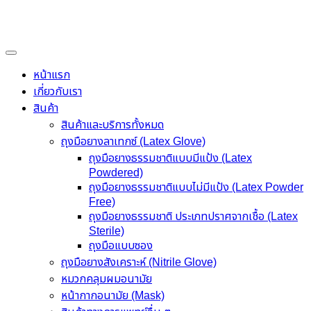
Skip
to
content
หน้าแรก
เกี่ยวกับเรา
สินค้า
สินค้าและบริการทั้งหมด
ถุงมือยางลาเทกซ์ (Latex Glove)
ถุงมือยางธรรมชาติแบบมีแป้ง (Latex
Powdered)
ถุงมือยางธรรมชาติแบบไม่มีแป้ง (Latex Powder
Free)
ถุงมือยางธรรมชาติ ประเภทปราศจากเชื้อ (Latex
Sterile)
ถุงมือแบบซอง
ถุงมือยางสังเคราะห์ (Nitrile Glove)
หมวกคลุมผมอนามัย
หน้ากากอนามัย (Mask)