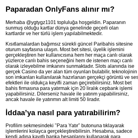
Paparadan OnlyFans alınır mı?
Merhaba @ygtygz1101 topluluğa hoşgeldin. Paparanın
sunmuş olduğu kartlar dünya genelinde geçerli olan
kartlardır ve her türlü işlem yapılabilmektedir.
Kısıtlamalardan bağımsız sürekli güncel Paribahis sitesine
oturum sayfasına ulaşın. Most bet sitesi, üyelik işlemini
gerçekleştiren her kullanıcısına hem her maça canlı olarak
yüzlerce canlı bahis seçeneğini hem de istenen maçı canlı
olarak izleyebilme imkanını sunmaktadır. Slots alanında ise
gerçek Casino da yer alan tüm oyunları bulabilir, teknolojinin
son imkanları kullanılarak hazırlanan gerçekçi görüntü ve se
efektleri ile oldukça keyifli zaman geçirebilirsiniz. Most bet
bahis firmasına para yatırmak için 20 liralık cepbank işlemi
yapabilirsiniz. Dilerseniz havale ile yatırım yapabilirsiniz,
ancak havale ile yatırımın alt limiti 50 liradır.
İddaa’ya nasıl para yatırabilirim?
Profilim sekmesindeki "Para Yatır" butonuna tıklayarak
işlemlerini kolayca gerçekleştirebilirsin. Hesabına, sadece
kendi adına kayıtlı banka hesaplarını kullanarak para