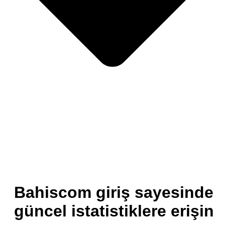
Bahiscom giriş sayesinde
güncel istatistiklere erişin