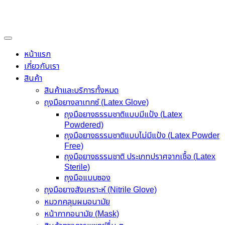
Skip
to
content
หน้าแรก
เกี่ยวกับเรา
สินค้า
สินค้าและบริการทั้งหมด
ถุงมือยางลาเทกซ์ (Latex Glove)
ถุงมือยางธรรมชาติแบบมีแป้ง (Latex
Powdered)
ถุงมือยางธรรมชาติแบบไม่มีแป้ง (Latex Powder
Free)
ถุงมือยางธรรมชาติ ประเภทปราศจากเชื้อ (Latex
Sterile)
ถุงมือแบบซอง
ถุงมือยางสังเคราะห์ (Nitrile Glove)
หมวกคลุมผมอนามัย
หน้ากากอนามัย (Mask)