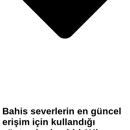
Bahis severlerin en güncel
erişim için kullandığı