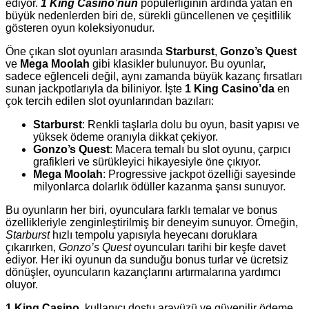
ediyor.
1 King Casino’nun
popülerliğinin ardında yatan en
büyük nedenlerden biri de, sürekli güncellenen ve çeşitlilik
gösteren oyun koleksiyonudur.
Öne çıkan slot oyunları arasında
Starburst
,
Gonzo’s Quest
ve
Mega Moolah
gibi klasikler bulunuyor. Bu oyunlar,
sadece eğlenceli değil, aynı zamanda büyük kazanç fırsatları
sunan jackpotlarıyla da biliniyor. İşte
1 King Casino’da
en
çok tercih edilen slot oyunlarından bazıları:
Starburst
: Renkli taşlarla dolu bu oyun, basit yapısı ve
yüksek ödeme oranıyla dikkat çekiyor.
Gonzo’s Quest
: Macera temalı bu slot oyunu, çarpıcı
grafikleri ve sürükleyici hikayesiyle öne çıkıyor.
Mega Moolah
: Progressive jackpot özelliği sayesinde
milyonlarca dolarlık ödüller kazanma şansı sunuyor.
Bu oyunların her biri, oyunculara farklı temalar ve bonus
özellikleriyle zenginleştirilmiş bir deneyim sunuyor. Örneğin,
Starburst
hızlı tempolu yapısıyla heyecanı doruklara
çıkarırken,
Gonzo’s Quest
oyuncuları tarihi bir keşfe davet
ediyor. Her iki oyunun da sunduğu bonus turlar ve ücretsiz
dönüşler, oyuncuların kazançlarını artırmalarına yardımcı
oluyor.
1 King Casino
, kullanıcı dostu arayüzü ve güvenilir ödeme