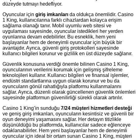
düzeyde tutmayı hedefliyor.
Oyuncular için
giriş imkanları
da oldukça önemlidir. Casino
1 King, kullanıcılarına farklı cihazlardan kolayca erişim
sağlama olanağı tanır. Mobil uyumlu web sitesi ve
uygulaması sayesinde, oyuncular istedikleri her yerden
oyunlarına devam edebilirler. Bu esneklik, hem yeni
başlayanlar hem de deneyimli oyuncular için büyük bir
avantajdır. Ayrıca, güvenli giriş protokolleri sayesinde
kullanıcı bilgileri korunur ve gizlilik en üst düzeyde sağlanır.
Güvenlik konusuna verdiği önemle bilinen Casino 1 King,
oyuncularının verilerini korumak için gelişmiş şifreleme
teknolojileri kullanır. Kullanıcı bilgileri ve finansal işlemler,
endüstri standartlarına uygun olarak korunur ve bu da
oyuncuların gönül rahatlığıyla platformu kullanmalarını
sağlar. Ayrıca, düzenli olarak güncellenen güvenlik önlemleri
sayesinde platformun güvenilirliği sürekli olarak artırılır.
Casino 1 King’in sunduğu
7/24 müşteri hizmetleri desteği
ve geniş giriş imkanları, oyuncuların kesintisiz ve güvenli bir
oyun deneyimi yaşamasını sağlar. Her detayın titizlikle
düşünüldüğü bu platformda, kullanıcılar sadece eğlenceye
odaklanabilirler. Hem yeni başlayanlar hem de deneyimli
oyuncular için ideal bir ortam sunan Casino 1 King, müşteri