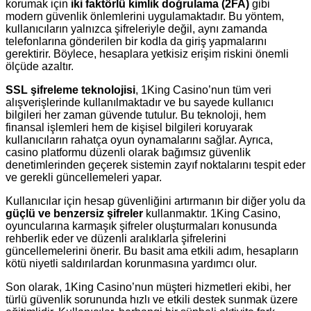
korumak için
iki faktörlü kimlik doğrulama (2FA)
gibi
modern güvenlik önlemlerini uygulamaktadır. Bu yöntem,
kullanıcıların yalnızca şifreleriyle değil, aynı zamanda
telefonlarına gönderilen bir kodla da giriş yapmalarını
gerektirir. Böylece, hesaplara yetkisiz erişim riskini önemli
ölçüde azaltır.
SSL şifreleme teknolojisi
, 1King Casino’nun tüm veri
alışverişlerinde kullanılmaktadır ve bu sayede kullanıcı
bilgileri her zaman güvende tutulur. Bu teknoloji, hem
finansal işlemleri hem de kişisel bilgileri koruyarak
kullanıcıların rahatça oyun oynamalarını sağlar. Ayrıca,
casino platformu düzenli olarak bağımsız güvenlik
denetimlerinden geçerek sistemin zayıf noktalarını tespit eder
ve gerekli güncellemeleri yapar.
Kullanıcılar için hesap güvenliğini artırmanın bir diğer yolu da
güçlü ve benzersiz şifreler
kullanmaktır. 1King Casino,
oyuncularına karmaşık şifreler oluşturmaları konusunda
rehberlik eder ve düzenli aralıklarla şifrelerini
güncellemelerini önerir. Bu basit ama etkili adım, hesapların
kötü niyetli saldırılardan korunmasına yardımcı olur.
Son olarak, 1King Casino’nun müşteri hizmetleri ekibi, her
türlü güvenlik sorununda hızlı ve etkili destek sunmak üzere