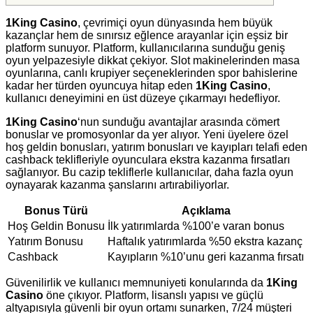
1King Casino
, çevrimiçi oyun dünyasında hem büyük
kazançlar hem de sınırsız eğlence arayanlar için eşsiz bir
platform sunuyor. Platform, kullanıcılarına sunduğu geniş
oyun yelpazesiyle dikkat çekiyor. Slot makinelerinden masa
oyunlarına, canlı krupiyer seçeneklerinden spor bahislerine
kadar her türden oyuncuya hitap eden
1King Casino
,
kullanıcı deneyimini en üst düzeye çıkarmayı hedefliyor.
1King Casino
‘nun sunduğu avantajlar arasında cömert
bonuslar ve promosyonlar da yer alıyor. Yeni üyelere özel
hoş geldin bonusları, yatırım bonusları ve kayıpları telafi eden
cashback teklifleriyle oyunculara ekstra kazanma fırsatları
sağlanıyor. Bu cazip tekliflerle kullanıcılar, daha fazla oyun
oynayarak kazanma şanslarını artırabiliyorlar.
Bonus Türü
Açıklama
Hoş Geldin Bonusu
İlk yatırımlarda %100’e varan bonus
Yatırım Bonusu
Haftalık yatırımlarda %50 ekstra kazanç
Cashback
Kayıpların %10’unu geri kazanma fırsatı
Güvenilirlik ve kullanıcı memnuniyeti konularında da
1King
Casino
öne çıkıyor. Platform, lisanslı yapısı ve güçlü
altyapısıyla güvenli bir oyun ortamı sunarken, 7/24 müşteri