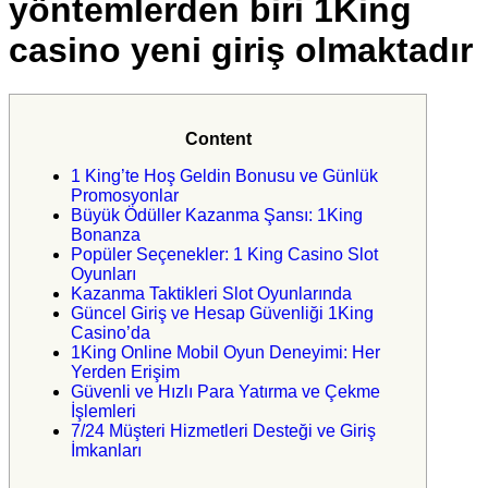
yöntemlerden biri 1King
casino yeni giriş olmaktadır
Content
1 King’te Hoş Geldin Bonusu ve Günlük
Promosyonlar
Büyük Ödüller Kazanma Şansı: 1King
Bonanza
Popüler Seçenekler: 1 King Casino Slot
Oyunları
Kazanma Taktikleri Slot Oyunlarında
Güncel Giriş ve Hesap Güvenliği 1King
Casino’da
1King Online Mobil Oyun Deneyimi: Her
Yerden Erişim
Güvenli ve Hızlı Para Yatırma ve Çekme
İşlemleri
7/24 Müşteri Hizmetleri Desteği ve Giriş
İmkanları