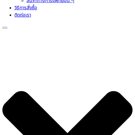
สินค้าทางการแพทย์อื่น ๆ
วิธีการสั่งซื้อ
ติดต่อเรา