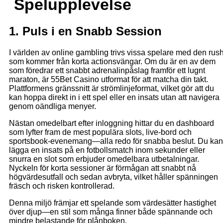
Spelupplevelse
1. Puls i en Snabb Session
I världen av online gambling trivs vissa spelare med den rus
som kommer från korta actionsvängar. Om du är en av dem
som föredrar ett snabbt adrenalinpåslag framför ett lugnt
maraton, är 55Bet Casino utformat för att matcha din takt.
Plattformens gränssnitt är strömlinjeformat, vilket gör att du
kan hoppa direkt in i ett spel eller en insats utan att navigera
genom oändliga menyer.
Nästan omedelbart efter inloggning hittar du en dashboard
som lyfter fram de mest populära slots, live-bord och
sportsbook-evenemang—alla redo för snabba beslut. Du kan
lägga en insats på en fotbollsmatch inom sekunder eller
snurra en slot som erbjuder omedelbara utbetalningar.
Nyckeln för korta sessioner är förmågan att snabbt nå
högvärdesutfall och sedan avbryta, vilket håller spänningen
fräsch och risken kontrollerad.
Denna miljö främjar ett spelande som värdesätter hastighet
över djup—en stil som många finner både spännande och
mindre belastande för plånboken.