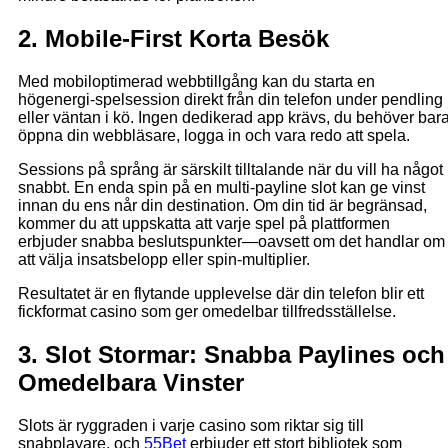
2. Mobile‑First Korta Besök
Med mobiloptimerad webbtillgång kan du starta en
högenergi-spelsession direkt från din telefon under pendling
eller väntan i kö. Ingen dedikerad app krävs, du behöver bar
öppna din webbläsare, logga in och vara redo att spela.
Sessions på språng är särskilt tilltalande när du vill ha något
snabbt. En enda spin på en multi‑payline slot kan ge vinst
innan du ens når din destination. Om din tid är begränsad,
kommer du att uppskatta att varje spel på plattformen
erbjuder snabba beslutspunkter—oavsett om det handlar om
att välja insatsbelopp eller spin-multiplier.
Resultatet är en flytande upplevelse där din telefon blir ett
fickformat casino som ger omedelbar tillfredsställelse.
3. Slot Stormar: Snabba Paylines och
Omedelbara Vinster
Slots är ryggraden i varje casino som riktar sig till
snabplayare, och
55Bet
erbjuder ett stort bibliotek som