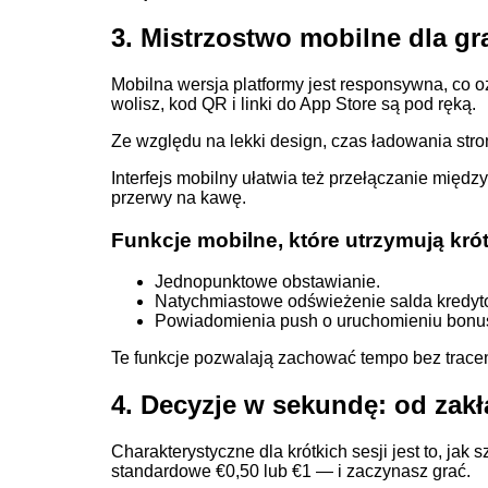
3. Mistrzostwo mobilne dla g
Mobilna wersja platformy jest responsywna, co oz
wolisz, kod QR i linki do App Store są pod ręką.
Ze względu na lekki design, czas ładowania stron
Interfejs mobilny ułatwia też przełączanie międ
przerwy na kawę.
Funkcje mobilne, które utrzymują krót
Jednopunktowe obstawianie.
Natychmiastowe odświeżenie salda kredy
Powiadomienia push o uruchomieniu bonus
Te funkcje pozwalają zachować tempo bez trace
4. Decyzje w sekundę: od zak
Charakterystyczne dla krótkich sesji jest to, j
standardowe €0,50 lub €1 — i zaczynasz grać.