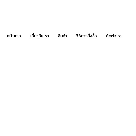
Skip
to
content
หน้าแรก
เกี่ยวกับเรา
สินค้า
วิธีการสั่งซื้อ
ติดต่อเรา