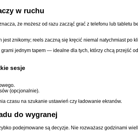
raczy w ruchu
nacza, że możesz od razu zacząć grać z telefonu lub tabletu be
 jest znikomy; reels zaczną się kręcić niemal natychmiast po kl
zy grami jednym tapem — idealne dla tych, którzy chcą przejść 
kie sesje
towego.
ów (opcjonalnie).
nia czasu na szukanie ustawień czy ładowanie ekranów.
ładu do wygranej
ak szybko podejmowane są decyzje. Nie rozważasz godzinami wi