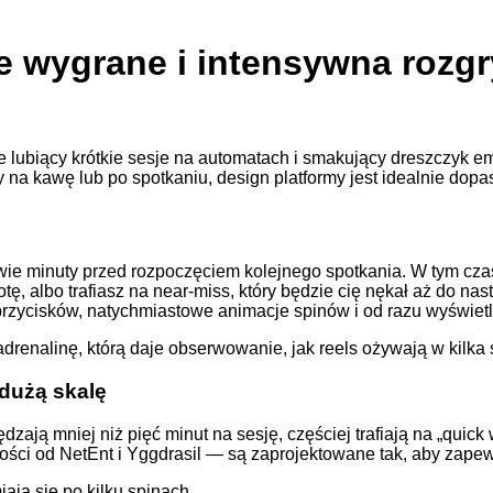
e wygrane i intensywna rozg
e lubiący krótkie sesje na automatach i smakujący dreszczyk em
na kawę lub po spotkaniu, design platformy jest idealnie dopas
wie minuty przed rozpoczęciem kolejnego spotkania. W tym cza
otę, albo trafiasz na near‑miss, który będzie cię nękał aż do na
 przycisków, natychmiastowe animacje spinów i od razu wyświetl
adrenalinę, którą daje obserwowanie, jak reels ożywają w kilka
 dużą skalę
dzają mniej niż pięć minut na sesję, częściej trafiają na „quick 
ości od NetEnt i Yggdrasil — są zaprojektowane tak, aby zapew
ają się po kilku spinach.