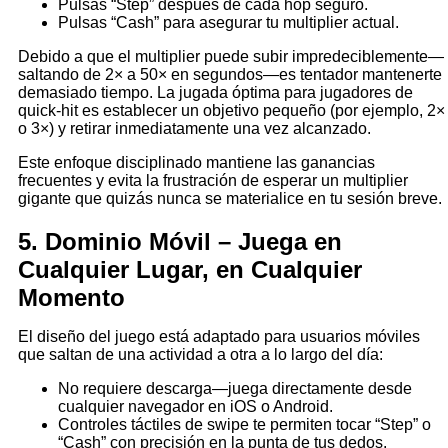
Pulsas “Step” después de cada hop seguro.
Pulsas “Cash” para asegurar tu multiplier actual.
Debido a que el multiplier puede subir impredeciblemente—
saltando de 2× a 50× en segundos—es tentador mantenerte
demasiado tiempo. La jugada óptima para jugadores de
quick‑hit es establecer un objetivo pequeño (por ejemplo, 2×
o 3×) y retirar inmediatamente una vez alcanzado.
Este enfoque disciplinado mantiene las ganancias
frecuentes y evita la frustración de esperar un multiplier
gigante que quizás nunca se materialice en tu sesión breve.
5. Dominio Móvil – Juega en
Cualquier Lugar, en Cualquier
Momento
El diseño del juego está adaptado para usuarios móviles
que saltan de una actividad a otra a lo largo del día:
No requiere descarga—juega directamente desde
cualquier navegador en iOS o Android.
Controles táctiles de swipe te permiten tocar “Step” o
“Cash” con precisión en la punta de tus dedos.